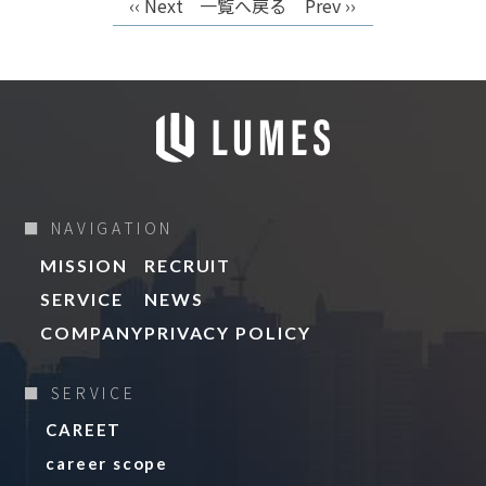
‹‹ Next
一覧へ戻る
Prev ››
■ NAVIGATION
MISSION
RECRUIT
SERVICE
NEWS
COMPANY
PRIVACY POLICY
■ SERVICE
CAREET
career scope