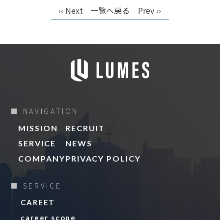
‹‹ Next
一覧へ戻る
Prev ››
■ NAVIGATION
MISSION
RECRUIT
SERVICE
NEWS
COMPANY
PRIVACY POLICY
■ SERVICE
CAREET
career scope