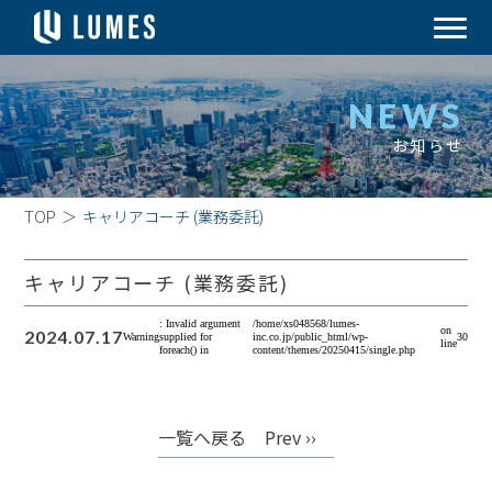
NEWS
お知らせ
TOP
＞
キャリアコーチ (業務委託)
キャリアコーチ (業務委託)
: Invalid argument
/home/xs048568/lumes-
on
2024.07.17
Warning
supplied for
inc.co.jp/public_html/wp-
30
line
foreach() in
content/themes/20250415/single.php
一覧へ戻る
Prev ››