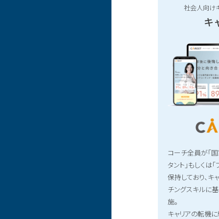
社会人向け
キ
コーチ全員が「国
タント」もしくは
保持しており、キ
チングスキルに
施。
キャリアの転機