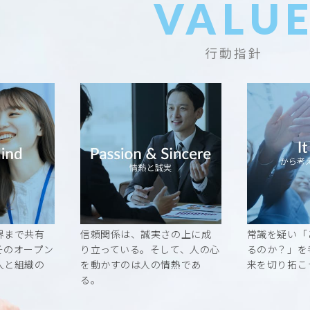
VALU
行動指針
界まで共有
信頼関係は、誠実さの上に成
常識を疑い「
そのオープン
り立っている。そして、人の心
るのか？」を
人と組織の
を動かすのは人の情熱であ
来を切り拓こ
。
る。